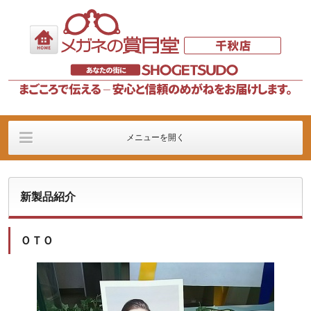
メニューを開く
店舗案内
新製品紹介
お薦めメガネ
新製品紹介
メガネレンズ
コンタクトレンズ
メルス会員様注文ペー
ジ
ＯＴＯ