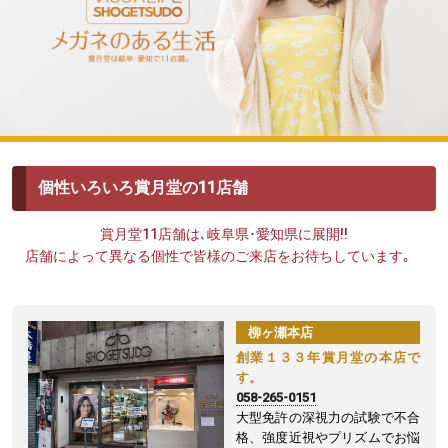
個性いろいろ賞月堂の11店舗
賞月堂11店舗は､岐阜県･愛知県に展開!!
店舗によって異なる個性で皆様のご来店をお待ちしています｡
柳ヶ瀬本店
創業１３３年賞月堂の本店で
す。
058-265-0151
大型免許の深視力の試験で不合
格、強度近視やプリズムでお悩