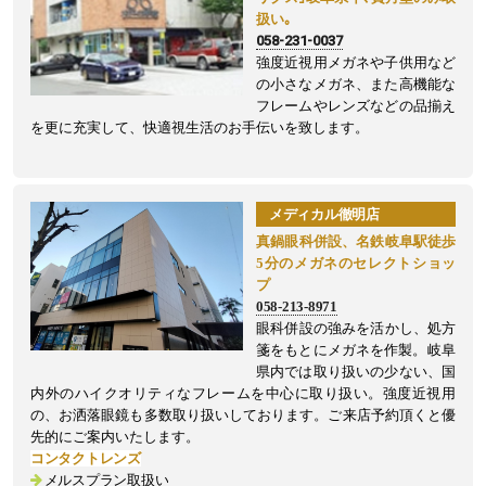
扱い｡
058-231-0037
強度近視用メガネや子供用など
の小さなメガネ、また高機能な
フレームやレンズなどの品揃え
を更に充実して、快適視生活のお手伝いを致します。
メディカル徹明店
真鍋眼科併設、名鉄岐阜駅徒歩
5分のメガネのセレクトショッ
プ
058-213-8971
眼科併設の強みを活かし、処方
箋をもとにメガネを作製。
岐阜
県内では取り扱いの少ない、国
内外のハイクオリティなフレームを中心に取り扱い。強度近視用
の、お洒落眼鏡も多数取り扱いしております。ご来店予約頂くと優
先的にご案内いたします。
コンタクトレンズ
メルスプラン取扱い