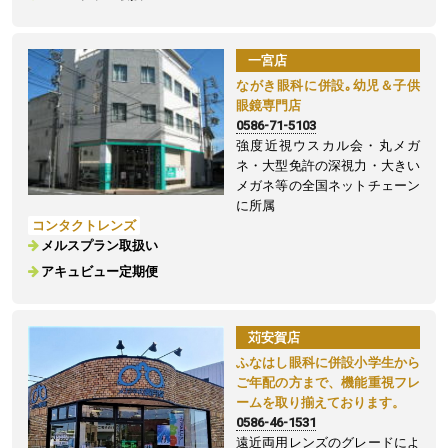
一宮店
ながき眼科に併設｡幼児＆子供
眼鏡専門店
0586-71-5103
強度近視ウスカル会・丸メガ
ネ・大型免許の深視力・大きい
メガネ等の全国ネットチェーン
に所属
コンタクトレンズ
メルスプラン取扱い
アキュビュー定期便
苅安賀店
ふなはし眼科に併設小学生から
ご年配の方まで、機能重視フレ
ームを取り揃えております。
0586-46-1531
遠近両用レンズのグレードによ