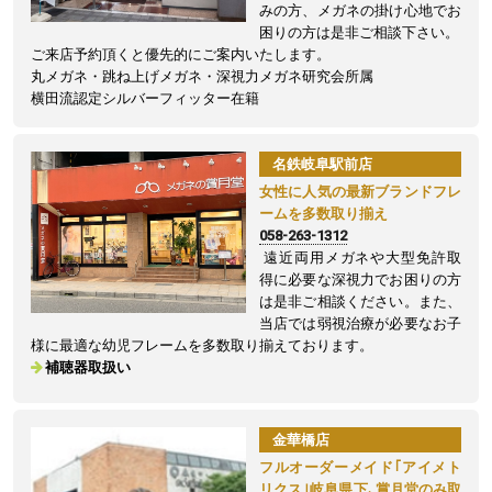
みの方、メガネの掛け心地でお
困りの方は是非ご相談下さい。
ご来店予約頂くと優先的にご案内いたします。
丸メガネ・跳ね上げメガネ・深視力メガネ研究会所属
横田流認定シルバーフィッター在籍
名鉄岐阜駅前店
女性に人気の最新ブランドフレ
ームを多数取り揃え
058-263-1312
遠近両用メガネや大型免許取
得に必要な深視力でお困りの方
は是非ご相談ください。また、
当店では弱視治療が必要なお子
様に最適な幼児フレームを多数取り揃えております。
補聴器取扱い
金華橋店
フルオーダーメイド｢アイメト
リクス｣岐阜県下､賞月堂のみ取