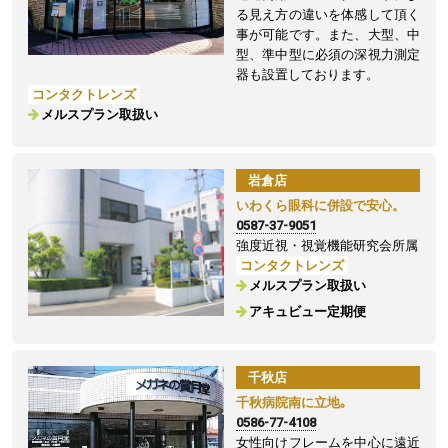
る見え方の違いを体感して頂く
事が可能です。また、大型、中
型、準中型に必須の深視力測定
器も設置しております。
コンタクトレンズ
メルスプラン取扱い
岩倉店
いわくら眼科に併設で安心。
0587-37-9051
強度近視・視覚機能研究会所属
コンタクトレンズ
メルスプラン取扱い
アキュビュー定期便
千秋店
千秋病院南に立地｡
0586-77-4108
女性向けフレームを中心に遠近