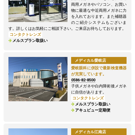
両用メガネやパソコン、お買い
物に最適な中近両用メガネに力
を入れております。また補聴器
のご紹介システムもございま
す。詳しくはお気軽にご相談下さい。ご来店お待ちしております。
コンタクトレンズ
メルスプラン取扱い
メディカル愛岐店
愛岐眼科に併設で最新検査機器
が充実しています。
0586-82-8500
子供メガネや白内障術後メガネ
に自信があります。
コンタクトレンズ
メルスプラン取扱い
アキュビュー定期便
メディカル江南店