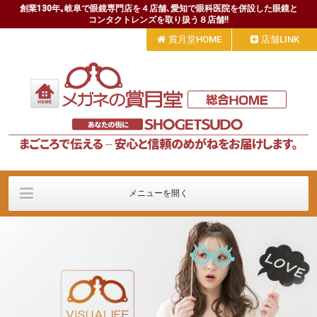
創業130年｡岐阜で眼鏡専門店を４店舗､愛知で眼科医院を併設した眼鏡と
コンタクトレンズを取り扱う８店舗!!
賞月堂HOME
店舗LINK
メニューを開く
会社案内
商品とサービス
定額制コンタクト
採用情報
ブログ＆リンク
お問い合わせ