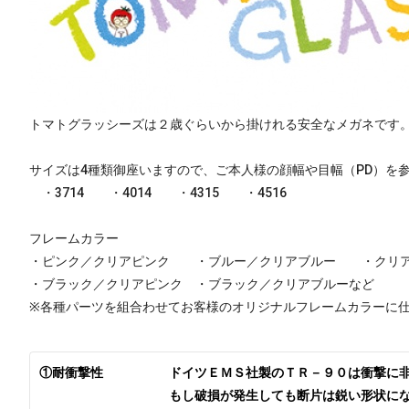
トマトグラッシーズは２歳ぐらいから掛けれる安全なメガネです
サイズは4種類御座いますので、ご本人様の顔幅や目幅（PD）を
・37
14 ・40
14 ・43
15 ・45
16
フレームカラー
・ピンク／クリアピンク ・ブルー／クリアブルー ・クリア
・ブラック／クリアピンク ・ブラック／クリアブルーなど
※各種パーツを組合わせてお客様のオリジナルフレームカラーに
①耐衝撃性
ドイツＥＭＳ社製のＴＲ－９０は衝撃に
もし破損が発生しても断片は鋭い形状に