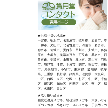
★お取り扱い地域★
一宮市、稲沢市、名古屋市、岐阜市、岩倉市、春
日井市、犬山市、北名古屋市、清須市、あま市、
弥富市、新城市、愛西市、豊川市、安城市、各務
原市、大垣市、美濃加茂市、可児市、桑名市、四
日市市、美濃市、山形市、郡上市、高山市、羽島
市、海津市、津市、本巣市、関市、豊田市、豊橋
市、尾張旭市、小牧市、東京都、愛知県、岐阜
県、三重県、長野県、静岡県、滋賀県、大阪府、
中区、西区、東区、北区、中村区、中川区、千種
区、昭和区、瑞穂区、熱田区、港区、守山区、緑
区、名東区、天白区
★取り扱い品目★
強度近視用メガネ、弱視治療メガネ、大きいサイ
ズのメガネ、小さいサイズのメガネ、子供用メガ