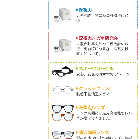
深視力
大型免許、第二種免許取得に必
須！
深視力メガネ研究会
大型自動車免許や二種免許の取
得・更新時に必要な「深視力検
査」について。
スポーツゴーグル
安心、安全のおすすめ フレーム
クラッチグラスⅡ
眼瞼下垂矯正メガネ
単焦点レンズ
レンズも開発が進み高性能なレン
ズが増えてきました。
遠近両用レンズ
歪みが少ない高性能レンズを解説