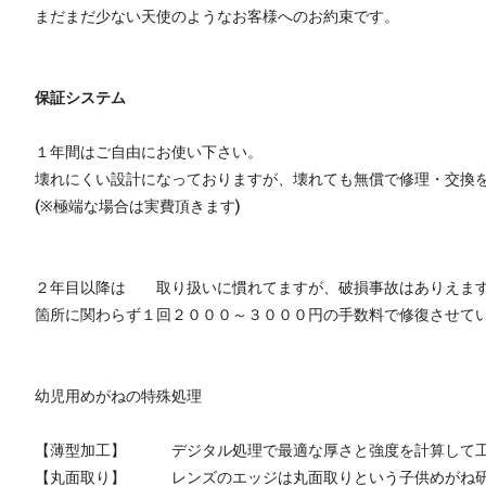
まだまだ少ない天使のようなお客様へのお約束です。
保証システム
１年間はご自由にお使い下さい。
壊れにくい設計になっておりますが、壊れても無償で修理・交換
(※極端な場合は実費頂きます)
２年目以降は 取り扱いに慣れてますが、破損事故はありえま
箇所に関わらず１回２０００～３０００円の手数料で修復させて
幼児用めがねの特殊処理
【薄型加工】 デジタル処理で最適な厚さと強度を計算して工
【丸面取り】 レンズのエッジは丸面取りという子供めがね研