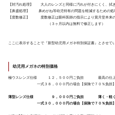
【対汚れ処理】 大人のレンズと同様に汚れが付きにくく、拭き
【鼻盛処理】 鼻めがね等幼児特有の問題を軽減するための処
【度数修正】 度数修正は眼科医師の指示により賞月堂本来の
（３ヶ月以内は無料で修正します）
ここに表示することで『新型幼児用メガネ特別保証書』とさせて
幼児用メガネの特別価格
極ウスレンズ仕様 １２，５００円ご負担 最高の仕上
一式３８，０００円の場合【保険で７０％負担
薄型レンズ仕様 ９，０００円ご負担 薄く・軽く仕
一式３０，０００円の場合【保険で７０％負担