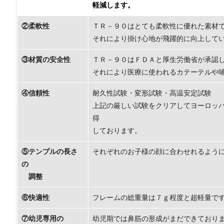
軽減します。
②柔軟性
ＴＲ－９０はとても柔軟性に優れた素材
それにより掛け心地が飛躍的に向上して
③材質の安全性
ＴＲ－９０はＦＤＡと厚生労働省が承認
それにより医療に使われるカテーテルや
④信頼性
耐久性試験・変形試験・高温安定試験
上記の厳しい試験をクリアしてヨーロッ
得
しております。
⑤テンプルの長さ
それぞれのお子様の顔に合わせれるよう
の
調整
⑥快適性
フレームの総重量は７ｇ程度と超軽量で
⑦幼児専用の
幼児期では鼻筋の形成がまだできており