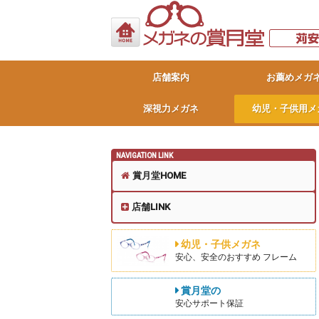
店舗案内
お薦めメガ
深視力メガネ
幼児・子供用メ
NAVIGATION LINK
賞月堂HOME
店舗LINK
幼児・子供メガネ
安心、安全のおすすめ フレーム
賞月堂の
安心サポート保証