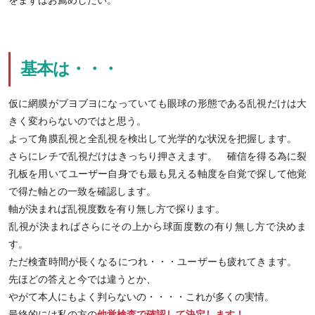
基本は・・・
仮に網膜がブヨブヨになっていても眼球の形態である乱視だけは大
きく変わらないのではと思う。
よって角膜乱視と全乱視を検出して光学的な状況を把握します。
さらにレチで乱視だけはきっちり押さえます。 確信を得る為に裂
孔板を用いてユーザー自身でも最も見える軸度を自覚で探して他覚
で得た軸との一致を確認します。
軸が決まれば乱視度数を有り無し方で探ります。
乱視が決まればさらにその上から球面度数の有り無し方で決めま
す。
ただ検査時間が長くなるにつれ・・・ユーザーも疲れてきます。
先ほどの答えと今では違うとか、
やがて本人にもよく判らないの・・・・これが多くの実情。
最終的には私の方の
他覚検査で確認して決定します！