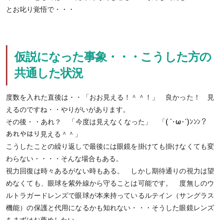
とお叱り覚悟で・・・
仮説になった事象・・・こうした方の
共通した状況
度数を入れた直後は・・「おお見える！＾＾！」 良かった！ 見
えるのですね・・やりがいがあります。
その後・・あれ？ 「今度は見えなくなった」 「( `･ω･´)ﾝﾝﾝ？
あれやはり見える＾＾」
こうしたことの繰り返しで最後には眼鏡を掛けても掛けなくても変
わらない・・・・そんな場合もある。
視力回復は時々あるがない時もある。 しかし期待通りの視力は望
めなくても、眼球を紫外線から守ることは可能です。 度無しのウ
ルトラガードレンズで眼球が本来持っているルテイン（サングラス
機能）の保護と代用になるかも知れない・・・そうした眼鏡レンズ
をまずはお薦めしたい。