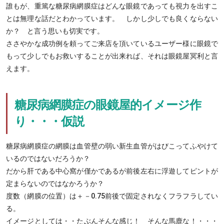
誰もが、重篤な糖尿病網膜症はどんな眼鏡であっても視力を出すこ
とは無理な話だとわかっています。 しかし少しでも良くならない
か？ と言う思いも切実です。
ささやかな成功例を頼ってご来店を頂いているユーザー様に眼鏡で
もって少しでもお救いすることが出来れば、それは眼鏡屋冥利と言
えます。
糖尿病網膜症の眼鏡屋的イメージ作
り・・・仮説
糖尿病網膜症の網膜は血管壁の弱い新生血管がはびこってふやけて
いるのではないだろうか？
だから肝である中心窩が僅かであるが前後左右に浮遊してピントが
定まらないのではなかろうか？
度数（網膜の位置）は＋－0.75前後で固定されなくフラフラしてい
る。
イメージとしては・・たぶんそんな感じ！ そんな馬鹿な！・・・