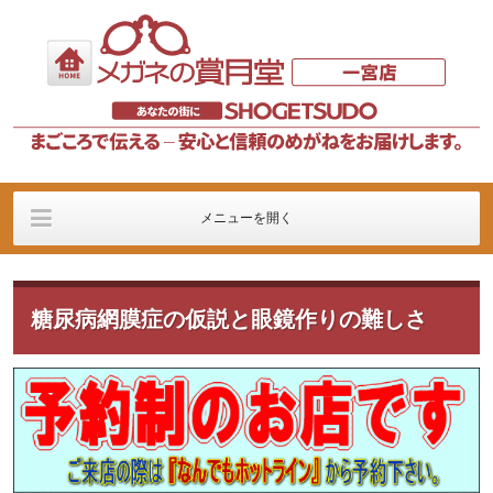
メニューを開く
更新情報＆案内
メガネMENU
コンタクトレンズ
MENU
糖尿病網膜症の仮説と眼鏡作りの難しさ
ネットチェーン
ブログ＆リンク
アキット（AKITTO)
コンタクトレンズの老
一宮店案内
眼対策専門店