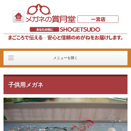
メニューを開く
更新情報＆案内
メガネMENU
コンタクトレンズ
MENU
子供用メガネ
ネットチェーン
ブログ＆リンク
アキット（AKITTO)
コンタクトレンズの老
一宮店案内
眼対策専門店