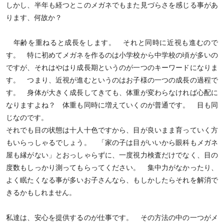
しかし、半年も経つとこのメガネでもまた見づらさを感じる事があ
ります、何故か？
年齢を重ねると成長をします。 それと同時に近視も進むので
す。 特に初めてメガネを作るのは小学校から中学校の頃が多いの
ですが、それはやはり成長期というのが一つのキーワードになりま
す。 つまり、近視が進むというのはお子様の一つの成長の過程で
す。 身体が大きく成長してきても、体重が変わらなければ心配に
なりますよね？ 体重も同時に増えていくのが普通です。 目も同
じなのです。
それでも目の状態は十人十色ですから、目が良いまま育っていく方
もいらっしゃるでしょう。 「家の子は目がいいから眼科もメガネ
屋も縁がない」とおっしゃらずに、一度視力検査だけでなく、目の
度数もしっかり測ってもらってください。 集中力がなかったり、
よく眠たくなる事が多いお子さんなら、もしかしたらそれを解消で
きるかもしれません。
私達は、安心を提供するのが仕事です。 その方法の中の一つがメ